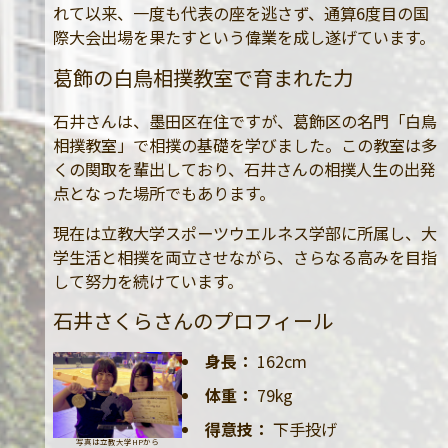
れて以来、一度も代表の座を逃さず、通算6度目の国
際大会出場を果たすという偉業を成し遂げています。
葛飾の白鳥相撲教室で育まれた力
石井さんは、墨田区在住ですが、葛飾区の名門「白鳥
相撲教室」で相撲の基礎を学びました。この教室は多
くの関取を輩出しており、石井さんの相撲人生の出発
点となった場所でもあります。
現在は立教大学スポーツウエルネス学部に所属し、大
学生活と相撲を両立させながら、さらなる高みを目指
して努力を続けています。
石井さくらさんのプロフィール
身長：
162cm
体重：
79kg
得意技：
下手投げ
写真は立教大学HPから