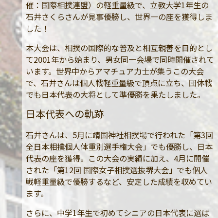
催：国際相撲連盟）の軽重量級で、立教大学1年生の
石井さくらさんが見事優勝し、世界一の座を獲得しま
した！
本大会は、相撲の国際的な普及と相互親善を目的とし
て2001年から始まり、男女同一会場で同時開催されて
います。世界中からアマチュア力士が集うこの大会
で、石井さんは個人戦軽重量級で頂点に立ち、団体戦
でも日本代表の大将として準優勝を果たしました。
日本代表への軌跡
石井さんは、5月に靖国神社相撲場で行われた「第3回
全日本相撲個人体重別選手権大会」でも優勝し、日本
代表の座を獲得。この大会の実績に加え、4月に開催
された「第12回 国際女子相撲選抜堺大会」でも個人
戦軽重量級で優勝するなど、安定した成績を収めてい
ます。
さらに、中学1年生で初めてシニアの日本代表に選ば