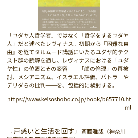
「ユダヤ人哲学者」ではなく「哲学をするユダヤ
人」だと述べたレヴィナス。初期から『困難な自
由』を経てタルムード講話にいたるユダヤ的テク
スト群の読解を通し、レヴィナスにおける「ユダ
ヤ性」の位置とその変容──「顔の倫理」の再検
討、メシアニズム、イスラエル評価、バトラーや
デリダらの批判──を、包括的に検討する。
https://www.keisoshobo.co.jp/book/b657710.ht
ml
『戸惑いと生活を回す』
斎藤雅哉（神奈川