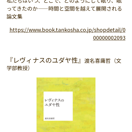
私たちはいつ、どこで、どのようにして眠り、眠
ってきたのか——時間と空間を越えて展開される
論文集
https://www.book.tankosha.co.jp/shopdetail/0
00000002093
『レヴィナスのユダヤ性』
渡名喜庸哲（文
学部教授）