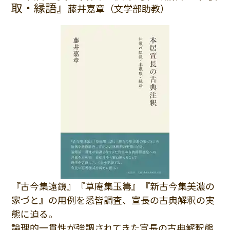
取・縁語』
藤井嘉章（文学部助教）
『古今集遠鏡』『草庵集玉箒』『新古今集美濃の
家づと』の用例を悉皆調査、宣長の古典解釈の実
態に迫る。
論理的一貫性が強調されてきた宣長の古典解釈態