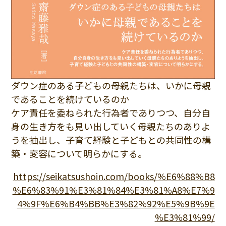
ダウン症のある子どもの母親たちは、いかに母親
であることを続けているのか
ケア責任を委ねられた行為者でありつつ、自分自
身の生き方をも見い出していく母親たちのありよ
うを抽出し、子育て経験と子どもとの共同性の構
築・変容について明らかにする。
https://seikatsushoin.com/books/%E6%88%B8
%E6%83%91%E3%81%84%E3%81%A8%E7%9
4%9F%E6%B4%BB%E3%82%92%E5%9B%9E
%E3%81%99/