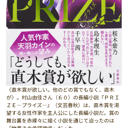
〈直木賞が欲しい。他のどの賞でもなく、直木
が〉。村山由佳さん（６０）の長編小説『ＰＲＩ
ＺＥ―プライズ―』（文芸春秋）は、直木賞を渇
望する女性作家を主人公にした長編小説だ。賞の
舞台裏を赤裸々に描く小説を通じて迫ったのは